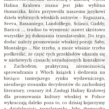
Halina Kralowa znana jest jako wybitna
tłumaczka, która przyswoiła naszemu językowi
dzieła wybitnych włoskich autorów – Fogazzara,
Sveva, Bassaniego, Landolfiego, Sciasci, Gaddy,
Baricca …, trudno tu wymienić nawet skrótowo
wszystkie jej dokonania translatorskie. Do tego
dodać należy promowanie włoskiej poezji: Saby,
Montalego … Nie trzeba, a może właśnie trzeba
podkreślić, że część tych przekładów ukazała się
w niełatwych czasach: utrudnionych kontaktów
z Zachodem, praktyczną niemożnością
sprowadzania z Włoch książek i śledzenia na
bieżąco tamtejszego rynku wydawniczego,
nieufnego stosunku decydentów do zachodniej
literatury, cenzury itd. Zasługi Haliny Kralowej
dla promowania kultury włoskiej w Polsce
wykraczają daleko poza to, co dzisiaj kojarzymy
z działalnością translatorską. Jako tłumaczka