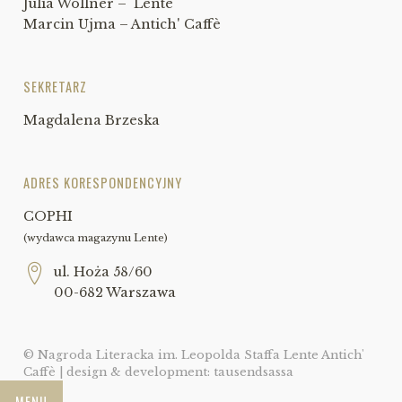
Julia Wollner – Lente
Marcin Ujma – Antich' Caffè
SEKRETARZ
Magdalena Brzeska
ADRES KORESPONDENCYJNY
COPHI
(wydawca magazynu Lente)
ul. Hoża 58/60
00-682 Warszawa
© Nagroda Literacka im. Leopolda Staffa Lente Antich'
Caffè | design & development:
tausendsassa
MENU