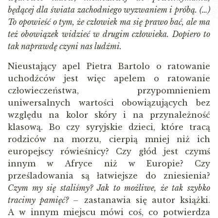
będącej dla świata zachodniego wyzwaniem i próbą. (…)
To opowieść o tym, że człowiek ma się prawo bać, ale ma
też obowiązek widzieć w drugim człowieka. Dopiero to
tak naprawdę czyni nas ludźmi.
Nieustający apel Pietra Bartolo o ratowanie
uchodźców jest więc apelem o ratowanie
człowieczeństwa, przypomnieniem
uniwersalnych wartości obowiązujących bez
względu na kolor skóry i na przynależność
klasową. Bo czy syryjskie dzieci, które tracą
rodziców na morzu, cierpią mniej niż ich
europejscy rówieśnicy? Czy głód jest czymś
innym w Afryce niż w Europie? Czy
prześladowania są łatwiejsze do zniesienia?
Czym my się staliśmy? Jak to możliwe, że tak szybko
tracimy pamięć? –
zastanawia się autor książki.
A w innym miejscu mówi coś, co potwierdza