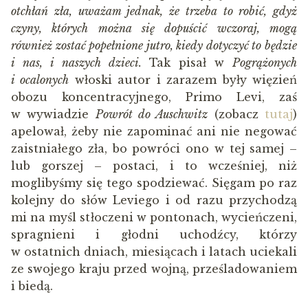
otchłań zła, uważam jednak, że trzeba to robić, gdyż
czyny, których można się dopuścić wczoraj, mogą
również zostać popełnione jutro, kiedy dotyczyć to będzie
i nas, i naszych dzieci.
Tak pisał w
Pogrążonych
i ocalonych
włoski autor i zarazem były więzień
obozu koncentracyjnego, Primo Levi, zaś
w wywiadzie
Powrót do Auschwitz
(zobacz
tutaj
)
apelował, żeby nie zapominać ani nie negować
zaistniałego zła, bo powróci ono w tej samej –
lub gorszej – postaci, i to wcześniej, niż
moglibyśmy się tego spodziewać. Sięgam po raz
kolejny do słów Leviego i od razu przychodzą
mi na myśl stłoczeni w pontonach, wycieńczeni,
spragnieni i głodni uchodźcy, którzy
w ostatnich dniach, miesiącach i latach uciekali
ze swojego kraju przed wojną, prześladowaniem
i biedą.