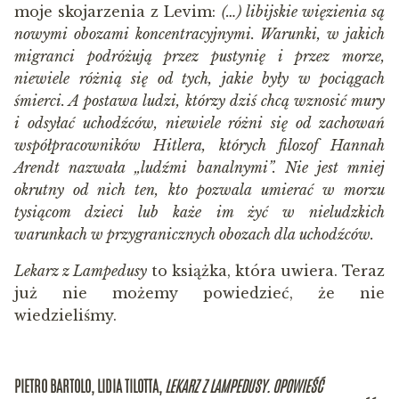
moje skojarzenia z Levim:
(…) libijskie więzienia są
nowymi obozami koncentracyjnymi. Warunki, w jakich
migranci podróżują przez pustynię i przez morze,
niewiele różnią się od tych, jakie były w pociągach
śmierci. A postawa ludzi, którzy dziś chcą wznosić mury
i odsyłać uchodźców, niewiele różni się od zachowań
współpracowników Hitlera, których filozof Hannah
Arendt nazwała „ludźmi banalnymi”. Nie jest mniej
okrutny od nich ten, kto pozwala umierać w morzu
tysiącom dzieci lub każe im żyć w nieludzkich
warunkach w przygranicznych obozach dla uchodźców.
Lekarz z Lampedusy
to książka, która uwiera. Teraz
już nie możemy powiedzieć, że nie
wiedzieliśmy.
PIETRO BARTOLO, LIDIA TILOTTA,
LEKARZ Z LAMPEDUSY.
OPOWIEŚĆ