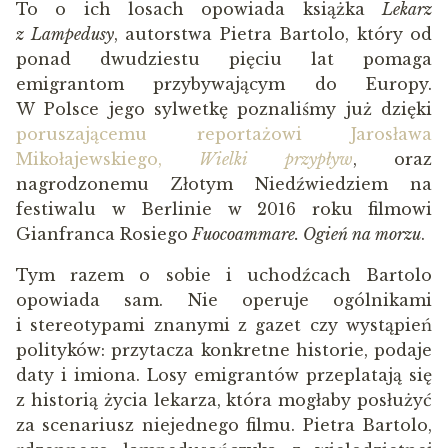
To o ich losach opowiada książka
Lekarz
z Lampedusy
, autorstwa Pietra Bartolo, który od
ponad dwudziestu pięciu lat pomaga
emigrantom przybywającym do Europy.
W Polsce jego sylwetkę poznaliśmy już dzięki
poruszającemu reportażowi Jarosława
Mikołajewskiego,
Wielki przypływ
, oraz
nagrodzonemu Złotym Niedźwiedziem na
festiwalu w Berlinie w 2016 roku filmowi
Gianfranca Rosiego
Fuocoammare. Ogień na morzu
.
Tym razem o sobie i uchodźcach Bartolo
opowiada sam. Nie operuje ogólnikami
i stereotypami znanymi z gazet czy wystąpień
polityków: przytacza konkretne historie, podaje
daty i imiona. Losy emigrantów przeplatają się
z historią życia lekarza, która mogłaby posłużyć
za scenariusz niejednego filmu. Pietra Bartolo,