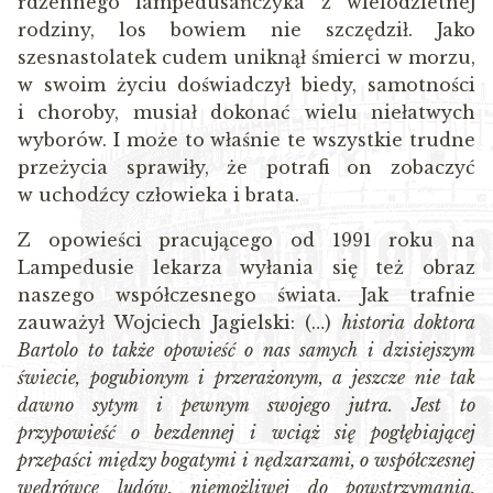
rdzennego lampedusańczyka z wielodzietnej
rodziny, los bowiem nie szczędził. Jako
szesnastolatek cudem uniknął śmierci w morzu,
w swoim życiu doświadczył biedy, samotności
i choroby, musiał dokonać wielu niełatwych
wyborów. I może to właśnie te wszystkie trudne
przeżycia sprawiły, że potrafi on zobaczyć
w uchodźcy człowieka i brata.
Z opowieści pracującego od 1991 roku na
Lampedusie lekarza wyłania się też obraz
naszego współczesnego świata. Jak trafnie
zauważył Wojciech Jagielski: (…)
historia doktora
Bartolo to także opowieść o nas samych i dzisiejszym
świecie, pogubionym i przerażonym, a jeszcze nie tak
dawno sytym i pewnym swojego jutra. Jest to
przypowieść o bezdennej i wciąż się pogłębiającej
przepaści między bogatymi i nędzarzami, o współczesnej
wędrówce ludów, niemożliwej do powstrzymania,