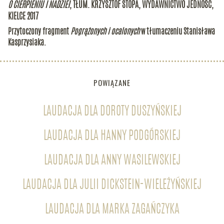
O CIERPIENIU I NADZIEI
, TŁUM. KRZYSZTOF STOPA, WYDAWNICTWO JEDNOŚĆ,
KIELCE 2017
Przytoczony fragment
Pogrążonych i ocalonych
w tłumaczeniu Stanisława
Kasprzysiaka.
POWIĄZANE
LAUDACJA DLA DOROTY DUSZYŃSKIEJ
LAUDACJA DLA HANNY PODGÓRSKIEJ
LAUDACJA DLA ANNY WASILEWSKIEJ
LAUDACJA DLA JULII DICKSTEIN-WIELEŻYŃSKIEJ
LAUDACJA DLA MARKA ZAGAŃCZYKA