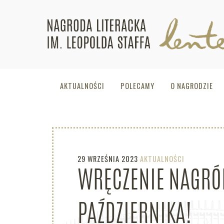
AKTUALNOŚCI
POLECAMY
O NAGRODZIE
29 WRZEŚNIA 2023
AKTUALNOŚCI
WRĘCZENIE NAGRÓD 
PAŹDZIERNIKA!