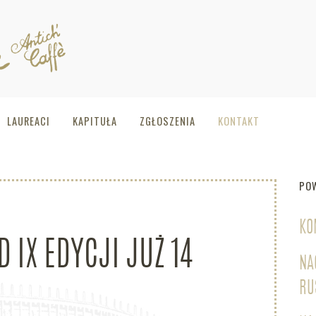
LAUREACI
KAPITUŁA
ZGŁOSZENIA
KONTAKT
PO
KO
IX EDYCJI JUŻ 14
NA
RU