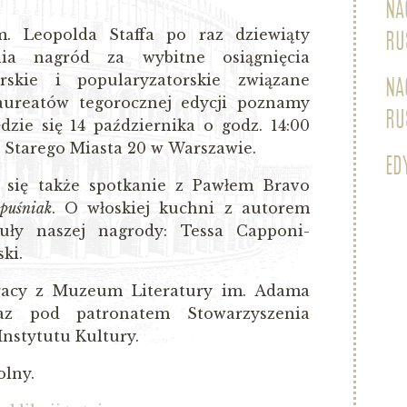
NA
m. Leopolda Staffa po raz dziewiąty
RU
nia nagród za wybitne osiągnięcia
orskie i popularyzatorskie związane
NA
 Laureatów tegorocznej edycji poznamy
RU
dzie się 14 października o godz. 14:00
Starego Miasta 20 w Warszawie.
ED
się także spotkanie z Pawłem Bravo
puśniak
. O włoskiej kuchni z autorem
uły naszej nagrody: Tessa Capponi-
ki.
racy z Muzeum Literatury im. Adama
az pod patronatem Stowarzyszenia
Instytutu Kultury.
olny.